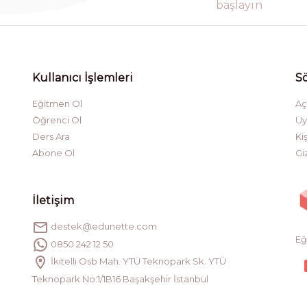
başlayın
Kullanıcı İşlemleri
S
Eğitmen Ol
Aç
Öğrenci Ol
Üy
Ders Ara
Ki
Abone Ol
Giz
İletişim
destek@edunette.com
Eğ
0850 242 12 50
İkitelli Osb Mah. YTÜ Teknopark Sk. YTÜ
Teknopark No:1/1B16 Başakşehir İstanbul