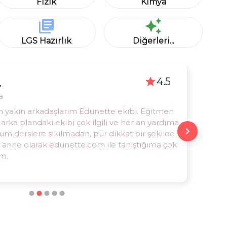
Fizik
Kimya
LGS Hazırlık
Diğerleri...
4.7
4.5
C.
.
a
zman eğitmenlerin bir tık uzakta olması güven
en yakın arkadaşlarım Edunette ekibi. Eğitmen
lediğim saatte, evimde konforlu ve güvenli bir
arka plandaki ekibi çok ilgili ve her an yardıma
line özel ders alabilmek harikaymış. Hem
lum derslere sıkılmadan, pür dikkat bir şekilde
l hem de samimi bir ortam, Teşekkürler
ir anne olarak edunette.com ile tanıştığıma çok
om :)
m.