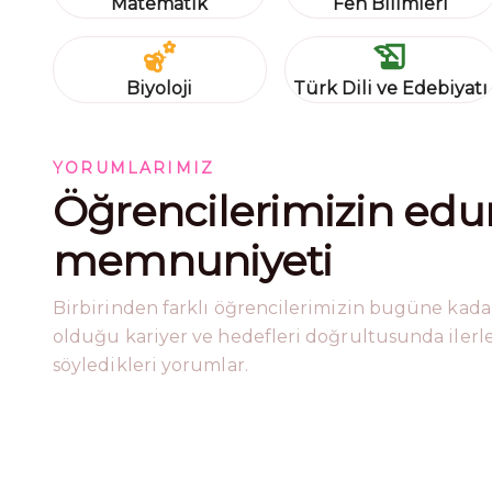
Matematik
Fen Bilimleri
Biyoloji
Türk Dili ve Edebiyatı
YORUMLARIMIZ
Öğrencilerimizin edu
memnuniyeti
Birbirinden farklı öğrencilerimizin bugüne kada
olduğu kariyer ve hedefleri doğrultusunda ilerledi
söyledikleri yorumlar.