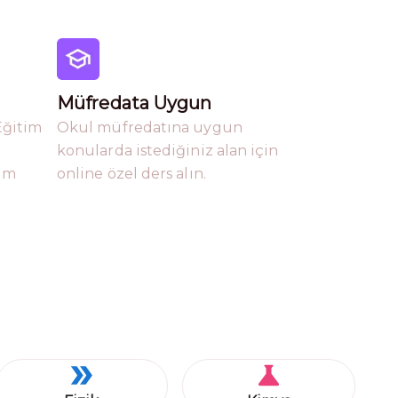
Müfredata Uygun
Eğitim
Okul müfredatına uygun
konularda istediğiniz alan için
tim
online özel ders alın.