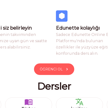
i siz belirleyin
Edunette kolaylığı
enin takviminden
Sadece Edunette Online 
nize uyan gün ve saatte
Platformu'nda bulunan
ers alabilirsiniz.
özellikler ile yüzyüze eği
konforunda ders alın.
ÖĞRENCI OL
Dersler