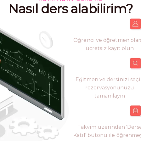
Nasıl ders alabilirim?
Öğrenci ve öğretmen olar
ücretsiz kayıt olun
Eğitmen ve dersinizi seç
rezervasyonunuzu
tamamlayın
Takvim üzerinden 'Ders
Katıl' butonu ile öğrenme