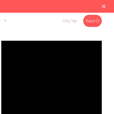
r
Giriş Yap
Kayıt Ol