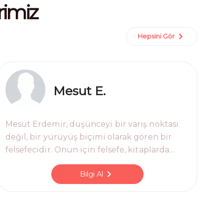
rimiz
Hepsini Gör
Mesut E.
Mesut Erdemir, düşünceyi bir varış noktası
değil, bir yürüyüş biçimi olarak gören bir
felsefecidir. Onun için felsefe, kitaplarda
kapanan bir sistem değil, gündelik hayatın
Bilgi Al
içinde sürekli açılan bir sorudur.