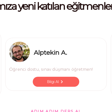
mıza yeni katılan eğitmenle
Alptekin A.
Öğrenci dostu, sınav düşmanı öğretmen!
Bilgi Al
ADIM ADIM DERS AL