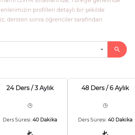
mamı ÖSYM sınavlarında, Türkiye genelinde
lerimizin profilleri detaylı bir şekilde
, dersten sonra öğrenciler tarafından
24 Ders / 3 Aylık
48 Ders / 6 Aylık
🕒
🕒
Ders Süresi:
40 Dakika
Ders Süresi:
40 Dakika