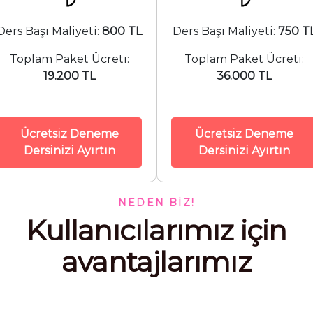
Ders Başı Maliyeti:
800 TL
Ders Başı Maliyeti:
750 T
Toplam Paket Ücreti:
Toplam Paket Ücreti:
19.200 TL
36.000 TL
Ücretsiz Deneme
Ücretsiz Deneme
Dersinizi Ayırtın
Dersinizi Ayırtın
NEDEN BIZ!
Kullanıcılarımız için
avantajlarımız