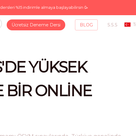
sleri %15 indirimle almaya başlayabilirsin 🥳
T
S.S.S
Ücretsiz Deneme Dersi
BLOG
S'DE YÜKSEK
E BİR ONLİNE