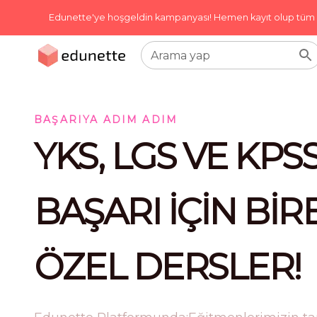
Edunette'ye hoşgeldin kampanyası! Hemen kayıt olup tüm der
Arama yap
BAŞARIYA ADIM ADIM
YKS, LGS VE KPS
BAŞARI İÇİN BİR
ÖZEL DERSLER!