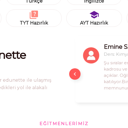
Türkçe
İngilizce
TYT Hazırlık
AYT Hazırlık
Mücahit 
Emine S
nette
Ders
Ders
:
:
Fizik
Kimy
Alanında u
Şu sıralar 
veriyor. di
kadrosu ve 
şekilde on
açıklar. Oğ
r edunette ile ulaşmış
profesyone
katılıyor.B
kleri yol ile alakalı
edunette.c
memnunu
EĞITMENLERIMIZ