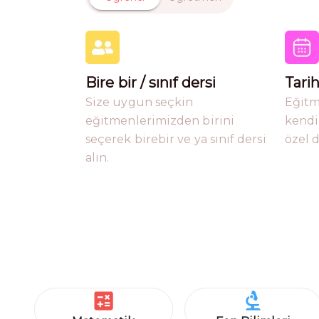
Bire bir / sınıf dersi
Tarih
Size uygun seçkin
Eğitm
eğitmenlerimizden birini
kendi
seçerek birebir ve ya sınıf dersi
özel d
alın.