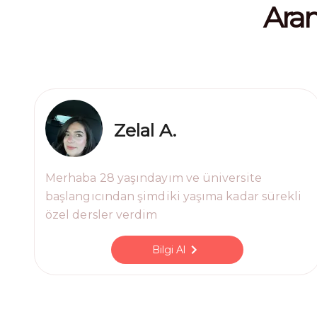
ara
Zelal A.
Merhaba 28 yaşındayım ve üniversite
başlangıcından şimdiki yaşıma kadar sürekli
özel dersler verdim
Bilgi Al