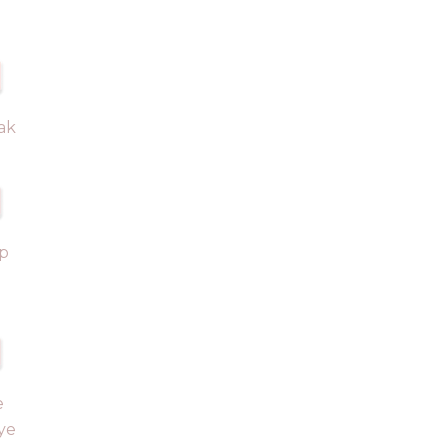
ak
ip
e
ye